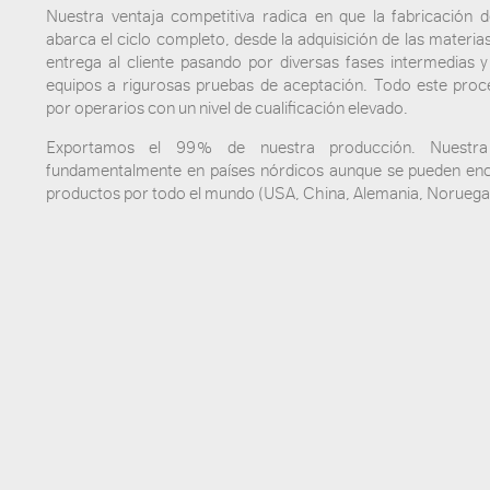
Nuestra ventaja competitiva radica en que la fabricación 
abarca el ciclo completo, desde la adquisición de las materia
entrega al cliente pasando por diversas fases intermedias 
equipos a rigurosas pruebas de aceptación. Todo este proc
por operarios con un nivel de cualificación elevado.
Exportamos el 99% de nuestra producción. Nuestra 
fundamentalmente en países nórdicos aunque se pueden enc
productos por todo el mundo (USA, China, Alemania, Noruega