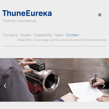
Tradición y excelencia
Company
Quality
Capabilities
News
Contact
Canal Ético
|
Aviso legal y política de privacidad
|
Política de cookies