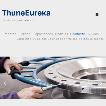
Tradición y excelencia
Empresa
Calidad
Capacidades
Noticias
Contacto
Ayudas
Canal Ético
|
Aviso legal y política de privacidad
|
Política de cookies