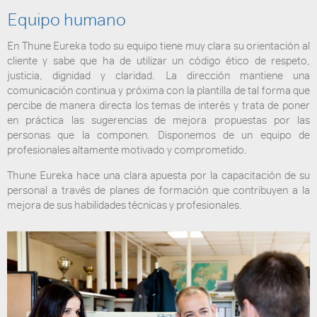
Equipo humano
En Thune Eureka todo su equipo tiene muy clara su orientación al
cliente y sabe que ha de utilizar un código ético de respeto,
justicia, dignidad y claridad. La dirección mantiene una
comunicación continua y próxima con la plantilla de tal forma que
percibe de manera directa los temas de interés y trata de poner
en práctica las sugerencias de mejora propuestas por las
personas que la componen. Disponemos de un equipo de
profesionales altamente motivado y comprometido.
Thune Eureka hace una clara apuesta por la capacitación de su
personal a través de planes de formación que contribuyen a la
mejora de sus habilidades técnicas y profesionales.