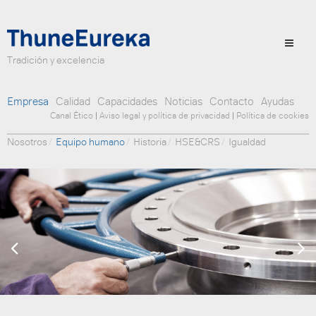
Tradición y excelencia
Empresa
Calidad
Capacidades
Noticias
Contacto
Ayudas
Canal Ético
|
Aviso legal y política de privacidad
|
Política de cookies
Nosotros
Equipo humano
Historia
HSE&CRS
Igualdad